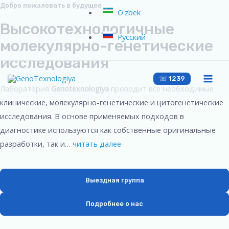
Добро пожаловать в будущее
O'zbek
Высокотехнологичные
Русский
молекулярно-генетические
исследования
☏ 1239
Лаборатория
Genotexnologiya
проводит все необходимые
клинические, молекулярно-генетические и цитогенетические
исследования. В основе применяемых подходов в
диагностике используются как собственные оригинальные
разработки, так и…
читать далее
Выездная группа
Подробнее о нас